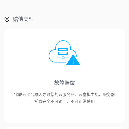
赔偿类型
故障赔偿
铭联云平台原因导致您的云服务器、云虚拟主机、服务器
托管完全不可访问，不可正常使用