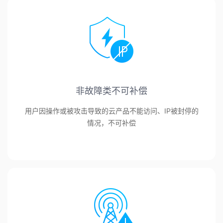
非故障类不可补偿
用户因操作或被攻击导致的云产品不能访问、IP被封停的
情况，不可补偿