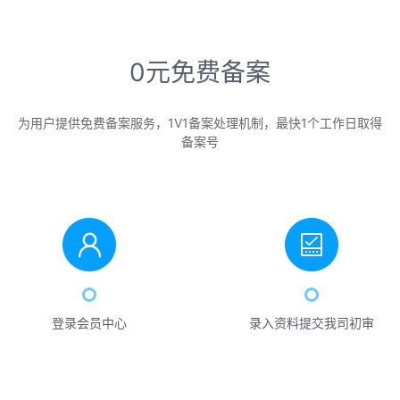
0元免费备案
为用户提供免费备案服务，1V1备案处理机制，最快1个工作日取得
备案号
登录会员中心
录入资料提交我司初审